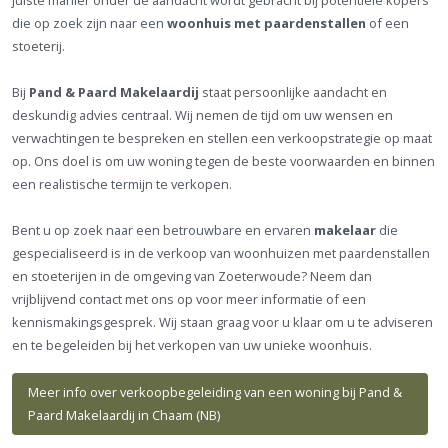
juiste manier onder de aandacht wordt gebracht bij potentiële kopers
die op zoek zijn naar een
woonhuis met paardenstallen
of een
stoeterij.
Bij
Pand & Paard Makelaardij
staat persoonlijke aandacht en
deskundig advies centraal. Wij nemen de tijd om uw wensen en
verwachtingen te bespreken en stellen een verkoopstrategie op maat
op. Ons doel is om uw woning tegen de beste voorwaarden en binnen
een realistische termijn te verkopen.
Bent u op zoek naar een betrouwbare en ervaren
makelaar
die
gespecialiseerd is in de verkoop van woonhuizen met paardenstallen
en stoeterijen in de omgeving van Zoeterwoude? Neem dan
vrijblijvend contact met ons op voor meer informatie of een
kennismakingsgesprek. Wij staan graag voor u klaar om u te adviseren
en te begeleiden bij het verkopen van uw unieke woonhuis.
Meer info over verkoopbegeleiding van een woning bij Pand &
Paard Makelaardij in Chaam (NB)